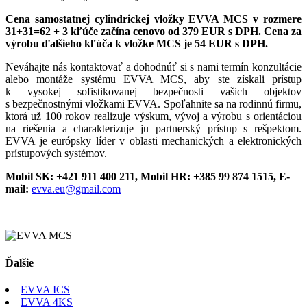
Cena samostatnej cylindrickej vložky EVVA MCS v rozmere
31+31=62 + 3 kľúče začína cenovo od 379 EUR s DPH. Cena za
výrobu ďalšieho kľúča k vložke MCS je 54 EUR s DPH.
Neváhajte nás kontaktovať a dohodnúť si s nami termín konzultácie
alebo montáže systému EVVA MCS, aby ste získali prístup
k vysokej sofistikovanej bezpečnosti vašich objektov
s bezpečnostnými vložkami EVVA. Spoľahnite sa na rodinnú firmu,
ktorá už 100 rokov realizuje výskum, vývoj a výrobu s orientáciou
na riešenia a charakterizuje ju partnerský prístup s rešpektom.
EVVA je európsky líder v oblasti mechanických a elektronických
prístupových systémov.
Mobil SK: +421 911 400 211,
Mobil HR: +385 99 874 1515, E-
mail:
evva.eu@gmail.com
Ďalšie
EVVA ICS
EVVA 4KS