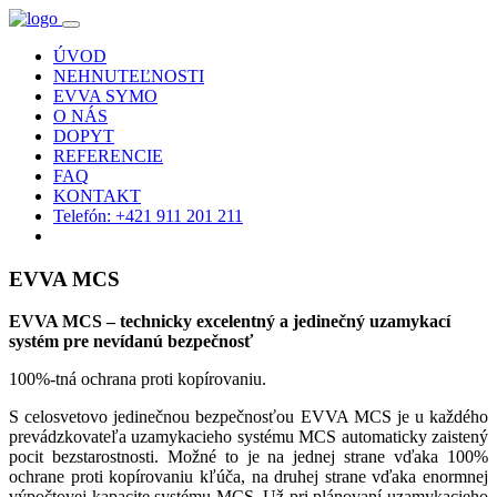
ÚVOD
NEHNUTEĽNOSTI
EVVA SYMO
O NÁS
DOPYT
REFERENCIE
FAQ
KONTAKT
Telefón: +421 911 201 211
EVVA MCS
EVVA MCS – technicky excelentný a jedinečný uzamykací
systém pre nevídanú bezpečnosť
100%-tná ochrana proti kopírovaniu.
S celosvetovo jedinečnou bezpečnosťou EVVA MCS je u každého
prevádzkovateľa uzamykacieho systému MCS automaticky zaistený
pocit bezstarostnosti. Možné to je na jednej strane vďaka 100%
ochrane proti kopírovaniu kľúča, na druhej strane vďaka enormnej
výpočtovej kapacite systému MCS. Už pri plánovaní uzamykacieho