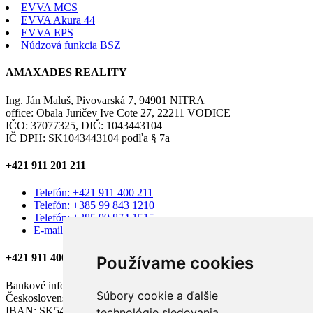
EVVA MCS
EVVA Akura 44
EVVA EPS
Núdzová funkcia BSZ
AMAXADES REALITY
Ing. Ján Maluš, Pivovarská 7, 94901 NITRA
office: Obala Juričev Ive Cote 27, 22211 VODICE
IČO: 37077325, DIČ: 1043443104
IČ DPH: SK1043443104 podľa § 7a
+421 911 201 211
Telefón: +421 911 400 211
Telefón: +385 99 843 1210
Telefón: +385 99 874 1515
E-mail: amaxades.reality@gmail.com
+421 911 400 211
Používame cookies
Bankové informácie:
Súbory cookie a ďalšie
Československá obchodná banka, a.s.
IBAN: SK54 7500 0000 0040 2579 5506
technológie sledovania