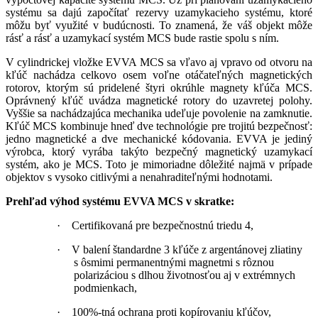
systému sa dajú započítať rezervy uzamykacieho systému, ktoré
môžu byť využité v budúcnosti. To znamená, že váš objekt môže
rásť a rásť a uzamykací systém MCS bude rastie spolu s ním.
V cylindrickej vložke EVVA MCS sa vľavo aj vpravo od otvoru na
kľúč nachádza celkovo osem voľne otáčateľných magnetických
rotorov, ktorým sú pridelené štyri okrúhle magnety kľúča MCS.
Oprávnený kľúč uvádza magnetické rotory do uzavretej polohy.
Vyššie sa nachádzajúca mechanika udeľuje povolenie na zamknutie.
Kľúč MCS kombinuje hneď dve technológie pre trojitú bezpečnosť:
jedno magnetické a dve mechanické kódovania. EVVA je jediný
výrobca, ktorý vyrába takýto bezpečný magnetický uzamykací
systém, ako je MCS. Toto je mimoriadne dôležité najmä v prípade
objektov s vysoko citlivými a nenahraditeľnými hodnotami.
Prehľad výhod systému EVVA MCS v skratke:
·
Certifikovaná pre bezpečnostnú triedu 4,
·
V balení štandardne 3 kľúče z argentánovej zliatiny
s ôsmimi permanentnými magnetmi s rôznou
polarizáciou s dlhou životnosťou aj v extrémnych
podmienkach,
·
100%-tná ochrana proti kopírovaniu kľúčov,